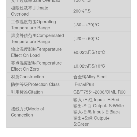
安全过载率Safe Overload
150%F.S
极限过载率Ultimate
200%F.S
Overload
工作温度范围Operating
(-30～+70)℃
Temperature Range
温度补偿范围Compensated
(-20～+60)℃
Temperature Range
输出温度影响Temperature
±0.02%F.S/10℃
Effect On Load
零点温度影响Temperature
±0.02%F.S/10℃
Effect On Zero
材质Construction
合金钢Alloy Steel
防护等级Protection Class
IP67&IP68
引用标准Citation
GB/T7551-2008/OIML R60
输入+E:红 Input+ E:Red
输出-S:白 Output- S:White
接线方式Mode of
输入-E:黑 Input- E:Black
Connection
输出+S:绿 Output+
S:Green