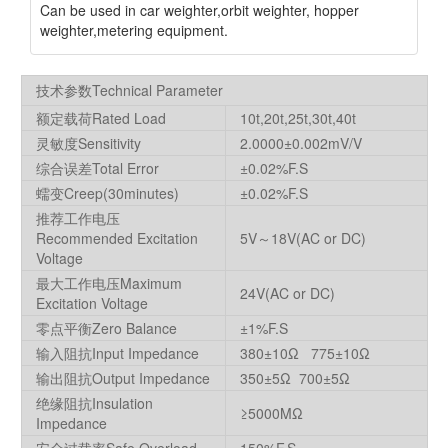
Can be used in car weighter,orbit weighter, hopper
weighter,metering equipment.
技术参数Technical Parameter
额定载荷Rated Load
10t,20t,25t,30t,40t
灵敏度Sensitivity
2.0000±0.002mV/V
综合误差Total Error
±0.02%F.S
蠕变Creep(30minutes)
±0.02%F.S
推荐工作电压
Recommended Excitation
5V～18V(AC or DC)
Voltage
最大工作电压Maximum
24V(AC or DC)
Excitation Voltage
零点平衡Zero Balance
±1%F.S
输入阻抗Input Impedance
380±10Ω 775±10Ω
输出阻抗Output Impedance
350±5Ω 700±5Ω
绝缘阻抗Insulation
≥5000MΩ
Impedance